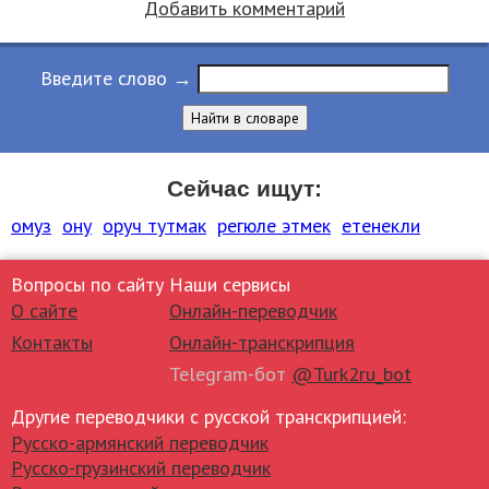
Добавить комментарий
Введите слово →
Найти в словаре
Сейчас ищут:
омуз
ону
оруч тутмак
регюле этмек
етенекли
Вопросы по сайту
Наши сервисы
О сайте
Онлайн-переводчик
Контакты
Онлайн-транскрипция
Telegram-бот
@Turk2ru_bot
Другие переводчики с русской транскрипцией:
Русско-армянский переводчик
Русско-грузинский переводчик