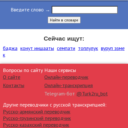
Введите слово →
Найти в словаре
Сейчас ищут:
баджа
конут иншааты
семпати
топлулук
вуруп эзме
к
Вопросы по сайту
Наши сервисы
О сайте
Онлайн-переводчик
Контакты
Онлайн-транскрипция
Telegram-бот
@Turk2ru_bot
Другие переводчики с русской транскрипцией:
Русско-армянский переводчик
Русско-грузинский переводчик
Русско-казахский переводчик