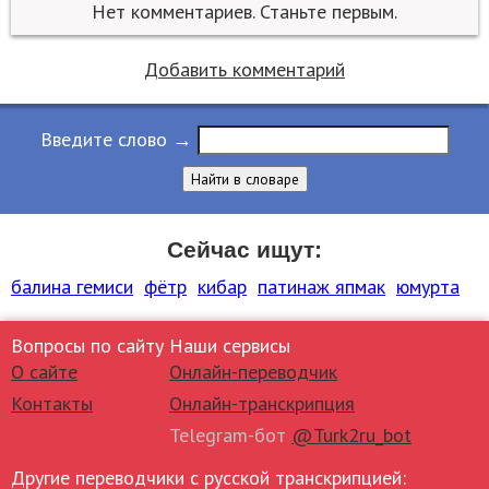
Нет комментариев. Станьте первым.
Добавить комментарий
Введите слово →
Найти в словаре
Сейчас ищут:
балина гемиси
фётр
кибар
патинаж япмак
юмурта
Вопросы по сайту
Наши сервисы
О сайте
Онлайн-переводчик
Контакты
Онлайн-транскрипция
Telegram-бот
@Turk2ru_bot
Другие переводчики с русской транскрипцией: